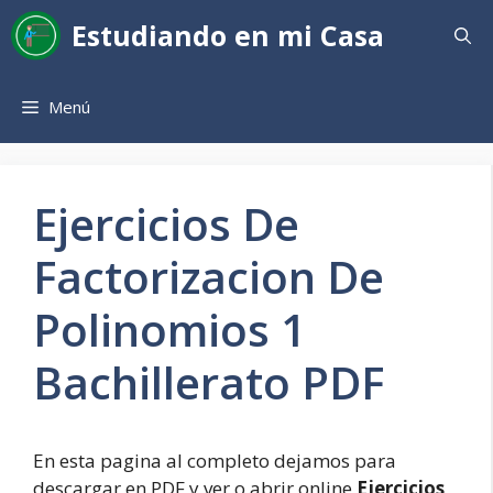
Saltar
Estudiando en mi Casa
al
contenido
Menú
Ejercicios De
Factorizacion De
Polinomios 1
Bachillerato PDF
En esta pagina al completo dejamos para
descargar en PDF y ver o abrir online
Ejercicios