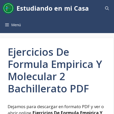
Saltar
Estudiando en mi Casa
al
contenido
Menú
Ejercicios De
Formula Empirica Y
Molecular 2
Bachillerato PDF
Dejamos para descargar en formato PDF y ver o
abrir online
Ejercicios De Formula Empirica Y