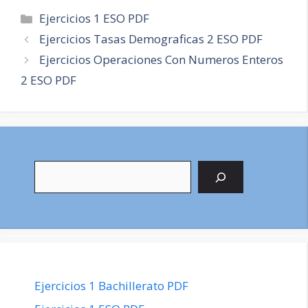
Categorías
Ejercicios 1 ESO PDF
Navegación
Ejercicios Tasas Demograficas 2 ESO PDF
de
Ejercicios Operaciones Con Numeros Enteros
entradas
2 ESO PDF
Buscar
Ejercicios 1 Bachillerato PDF