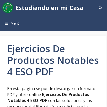
Saltar
Estudiando en mi Casa
al
contenido
Menú
Ejercicios De
Productos Notables
4 ESO PDF
En esta pagina se puede descargar en formato
PDF y abrir online
Ejercicios De Productos
Notables 4 ESO PDF
con las soluciones y las
respuestas del libro de forma oficial por la