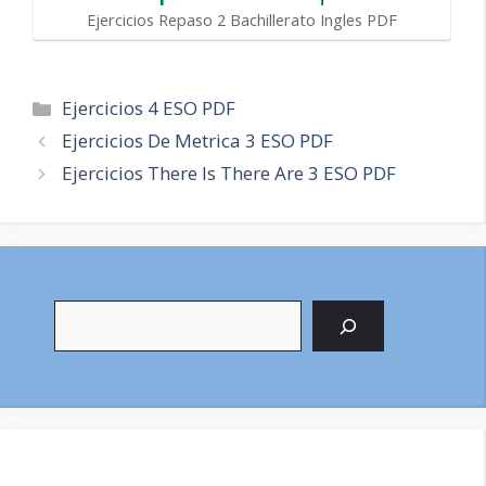
Ejercicios Repaso 2 Bachillerato Ingles PDF
Categorías
Ejercicios 4 ESO PDF
Navegación
Ejercicios De Metrica 3 ESO PDF
de
Ejercicios There Is There Are 3 ESO PDF
entradas
Buscar