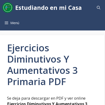
Saltar
Estudiando en mi Casa
al
contenido
Menú
Ejercicios
Diminutivos Y
Aumentativos 3
Primaria PDF
Se deja para descargar en PDF y ver online
Ejercicios Diminutivos Y Aumentativos 3