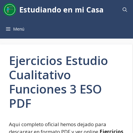
Saltar
Estudiando en mi Casa
al
contenido
Menú
Ejercicios Estudio
Cualitativo
Funciones 3 ESO
PDF
Aqui completo oficial hemos dejado para
descargar en formato PDF y ver online
Ejercicios