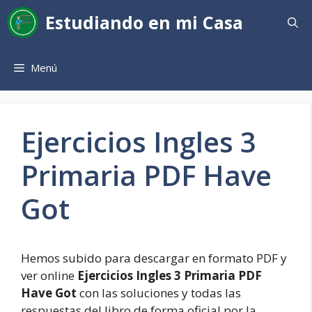
Saltar
Estudiando en mi Casa
al
contenido
Menú
Ejercicios Ingles 3
Primaria PDF Have
Got
Hemos subido para descargar en formato PDF y
ver online
Ejercicios Ingles 3 Primaria PDF
Have Got
con las soluciones y todas las
respuestas del libro de forma oficial por la