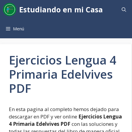
Saltar
Estudiando en mi Casa
al
contenido
Menú
Ejercicios Lengua 4
Primaria Edelvives
PDF
En esta pagina al completo hemos dejado para
descargar en PDF y ver online
Ejercicios Lengua
4 Primaria Edelvives PDF
con las soluciones y
todas las respuestas del libro de manera oficial