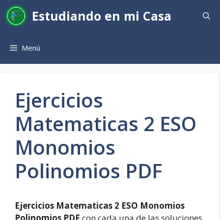
Saltar
Estudiando en mi Casa
al
contenido
Menú
Ejercicios
Matematicas 2 ESO
Monomios
Polinomios PDF
Ejercicios Matematicas 2 ESO Monomios
Polinomios PDF
con cada una de las soluciones