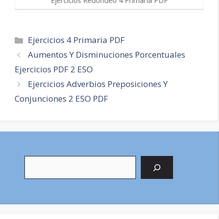
Ejercicios Redondeo 4 Primaria PDF
Categorías
Ejercicios 4 Primaria PDF
Navegación
Aumentos Y Disminuciones Porcentuales
de
Ejercicios PDF 2 ESO
entradas
Ejercicios Adverbios Preposiciones Y
Conjunciones 2 ESO PDF
Buscar