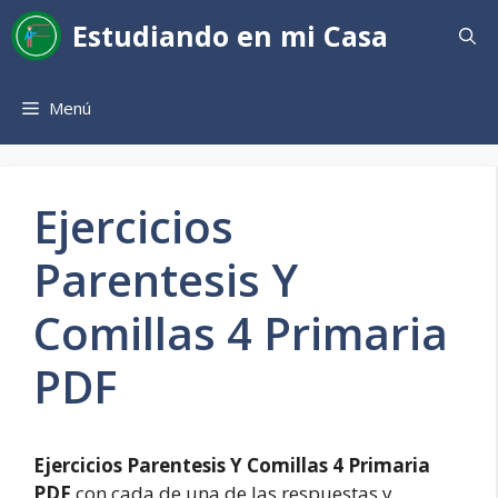
Saltar
Estudiando en mi Casa
al
contenido
Menú
Ejercicios
Parentesis Y
Comillas 4 Primaria
PDF
Ejercicios Parentesis Y Comillas 4 Primaria
PDF
con cada de una de las respuestas y