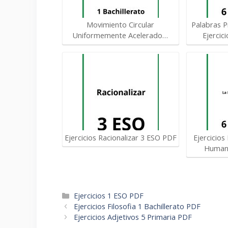
Movimiento Circular
Palabras P
Uniformemente Acelerado…
Ejercic
Ejercicios Racionalizar 3 ESO PDF
Ejercicio
Humana
Categorías
Ejercicios 1 ESO PDF
Navegación
Ejercicios Filosofia 1 Bachillerato PDF
de
Ejercicios Adjetivos 5 Primaria PDF
entradas