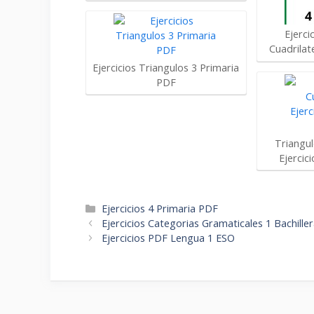
Ejerci
Cuadrilat
Ejercicios Triangulos 3 Primaria
PDF
Triangul
Ejercic
Categorías
Ejercicios 4 Primaria PDF
Navegación
Ejercicios Categorias Gramaticales 1 Bachill
de
Ejercicios PDF Lengua 1 ESO
entradas