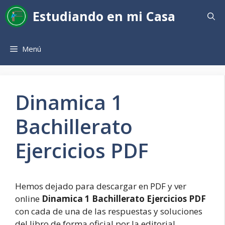
Saltar
Estudiando en mi Casa
al
contenido
Menú
Dinamica 1
Bachillerato
Ejercicios PDF
Hemos dejado para descargar en PDF y ver
online
Dinamica 1 Bachillerato Ejercicios PDF
con cada de una de las respuestas y soluciones
del libro de forma oficial por la editorial