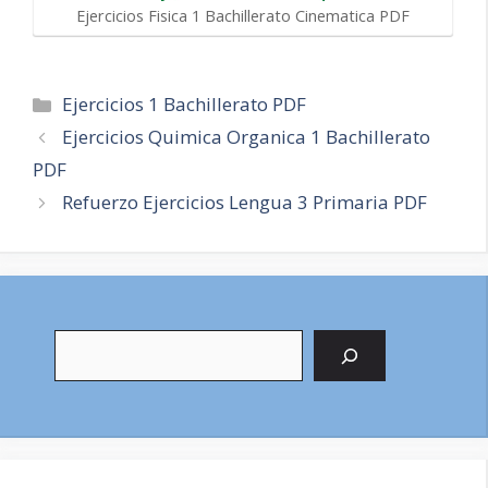
Ejercicios Fisica 1 Bachillerato Cinematica PDF
Categorías
Ejercicios 1 Bachillerato PDF
Navegación
Ejercicios Quimica Organica 1 Bachillerato
de
PDF
entradas
Refuerzo Ejercicios Lengua 3 Primaria PDF
Buscar