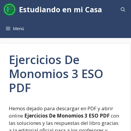
Saltar
Estudiando en mi Casa
al
contenido
Menú
Ejercicios De
Monomios 3 ESO
PDF
Hemos dejado para descargar en PDF y abrir
online
Ejercicios De Monomios 3 ESO PDF
con
las soluciones y las respuestas del libro gracias
a la editorial oficial para a los profesores y