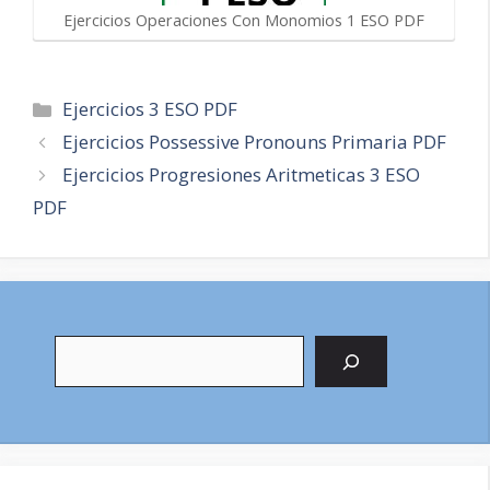
Ejercicios Operaciones Con Monomios 1 ESO PDF
Categorías
Ejercicios 3 ESO PDF
Navegación
Ejercicios Possessive Pronouns Primaria PDF
de
Ejercicios Progresiones Aritmeticas 3 ESO
entradas
PDF
Buscar