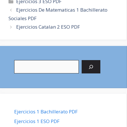
Categorías
Ejercicios 3 ESO PDF
Navegación
Ejercicios De Matematicas 1 Bachillerato
de
Sociales PDF
entradas
Ejercicios Catalan 2 ESO PDF
Buscar
Ejercicios 1 Bachillerato PDF
Ejercicios 1 ESO PDF