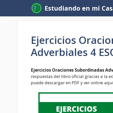
Saltar
Estudiando en mi Cas
al
contenido
Ejercicios Oraci
Adverbiales 4 E
Ejercicios Oraciones Subordinadas Adv
respuestas del libro oficial gracias a la 
puede descargar en PDF y ver online aqui