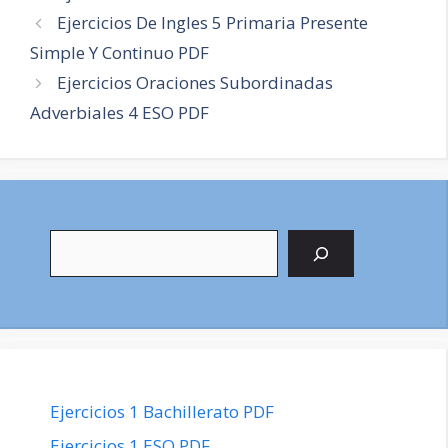
Navegación
Ejercicios De Ingles 5 Primaria Presente
de
Simple Y Continuo PDF
entradas
Ejercicios Oraciones Subordinadas
Adverbiales 4 ESO PDF
Buscar
Ejercicios 1 Bachillerato PDF
Ejercicios 1 ESO PDF