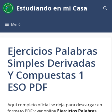
Saltar
Estudiando en mi Casa
al
contenido
Menú
Ejercicios Palabras
Simples Derivadas
Y Compuestas 1
ESO PDF
Aqui completo oficial se deja para descargar en
formato PDF y ver online
Ejercicios Palabras