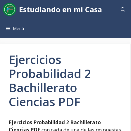
Saltar
Estudiando en mi Casa
al
contenido
Menú
Ejercicios
Probabilidad 2
Bachillerato
Ciencias PDF
Ejercicios Probabilidad 2 Bachillerato
Ciencias PDF
con cada de una de las respuestas