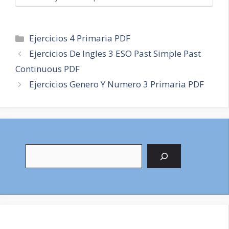
Categorías
Ejercicios 4 Primaria PDF
Navegación
Ejercicios De Ingles 3 ESO Past Simple Past
de
Continuous PDF
entradas
Ejercicios Genero Y Numero 3 Primaria PDF
Buscar