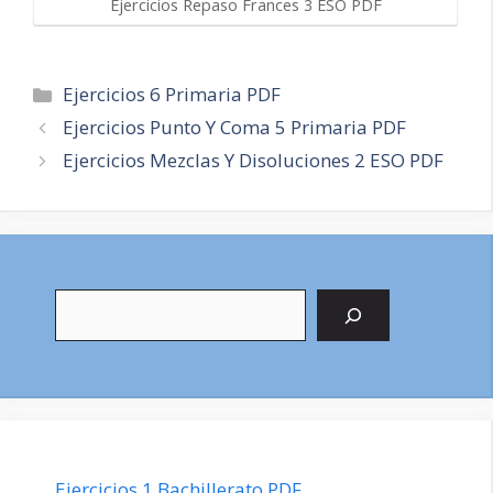
Ejercicios Repaso Frances 3 ESO PDF
Categorías
Ejercicios 6 Primaria PDF
Navegación
Ejercicios Punto Y Coma 5 Primaria PDF
de
Ejercicios Mezclas Y Disoluciones 2 ESO PDF
entradas
Buscar
Ejercicios 1 Bachillerato PDF